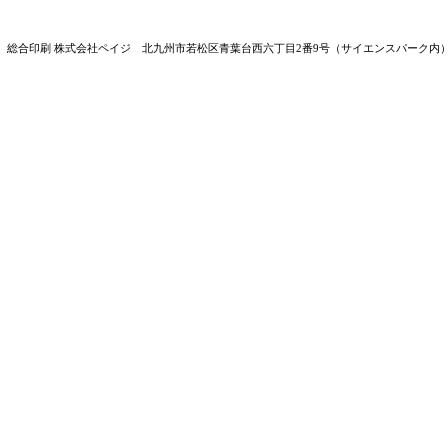
総合印刷 株式会社ペイジ 北九州市若松区青葉台西六丁目2番9号（サイエンスパーク内） TEL : 093-701-6